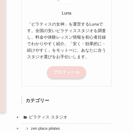
Luna
「ピラティスの女神」を運営するLunaで
す。全国の安いピラティススタジオを調査
し、料金や体験レッスン情報を初心者目線
でわかりやすく紹介。「安く・効果的に・
続けやすく」をモットーに、あなたに合う
スタジオ選びをお手伝いします。
プロフィール
カテゴリー
ピラティス スタジオ
zen place pilates