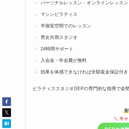
パーソナルレッスン・オンラインレッスン
マシンピラティス
半個室空間でのレッスン
男女共用スタジオ
24時間サポート
入会金・年会費が無料
効果を体感できなければ全額返金保証付き
ピラティススタジオDEPの専門的な指導で姿
全
＼ キ