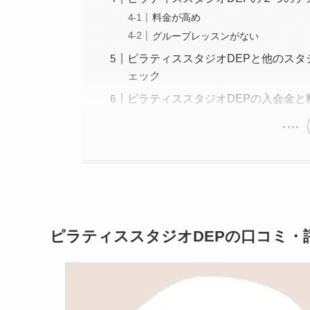
料金が高め
グループレッスンがない
ピラティススタジオDEPと他のス
ェック
ピラティススタジオDEPの入会金と
ピラティススタジオDEPの口コミ・