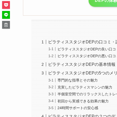
DEPの体
ピラティススタジオDEPの口コミ・
ピラティススタジオDEPの良い口コ
ピラティススタジオDEPの悪い口コ
ピラティススタジオDEPの基本情報
ピラティススタジオDEPの5つのメ
専門的な指導とその魅力
充実したピラティスマシンの魅力
半個室空間でのリラックスしたトレ
初回から実感できる効果の魅力
24時間サポートの安心感
ピラティススタジオDEPの２つのデ